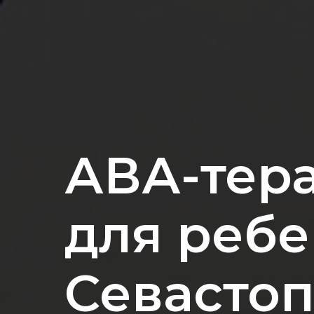
АВА-тер
для ребе
Севасто