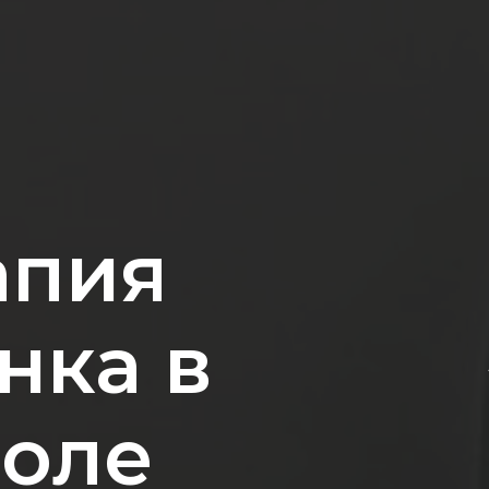
апия
нка в
поле