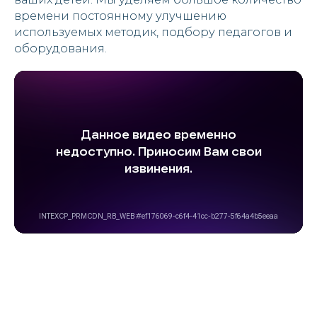
времени постоянному улучшению
используемыx методик, подбору педагогов и
оборудования.